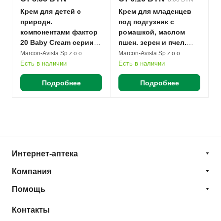
Крем для детей с
Крем для младенцев
природн.
под подгузник с
компонентами фактор
ромашкой, маслом
20 Baby Cream серии
пшен. зерен и пчел.
Sowelu 200мл банка
воском серии Sowelu
Marcon-Avista Sp.z.o.o.
Marcon-Avista Sp.z.o.o.
полимерная №1
85мл туба №1
Есть в наличии
Есть в наличии
Подробнее
Подробнее
Интернет-аптека
Компания
Помощь
Контакты