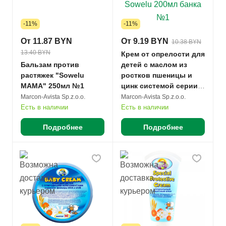
-11%
-11%
От 11.87 BYN
От 9.19 BYN
10.38 BYN
13.40 BYN
Крем от опрелости для
Бальзам против
детей с маслом из
растяжек "Sowelu
ростков пшеницы и
МАМА" 250мл №1
цинк системой серии
Sowelu 200мл банка
Marcon-Avista Sp.z.o.o.
Marcon-Avista Sp.z.o.o.
№1
Есть в наличии
Есть в наличии
Подробнее
Подробнее