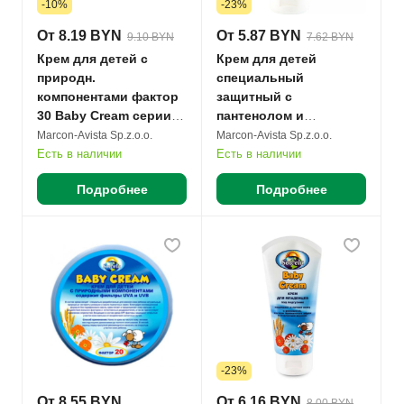
-10%
-23%
От 8.19 BYN
От 5.87 BYN
9.10 BYN
7.62 BYN
Крем для детей с
Крем для детей
природн.
специальный
компонентами фактор
защитный с
30 Baby Cream серии
пантенолом и
Sowelu 200мл банка
витаминами А+E серии
Marcon-Avista Sp.z.o.o.
Marcon-Avista Sp.z.o.o.
полимерная №1
Sowelu 85мл туба №1
Есть в наличии
Есть в наличии
Подробнее
Подробнее
-23%
От 8.55 BYN
От 6.16 BYN
8.00 BYN