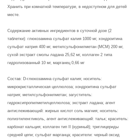
Хранить при комнатной температуре, в недоступном для детей
месте.
Содержание активных ингредиентов в суточной дозе (2
таблетки): глюкозамина сульфат калия 1000 мг, хондроитина
сульфат натрия 400 мг, метилсульфонилметан (МСМ) 200 мг,
сухой экстракт смолы ладана 25,62 мг, коллаген 2 типа
гидролизованный 10 мг, марганец 0,66 мг
Состав: D-глюкозамина сульфат калия; носитель:
микрокристаллическая целлюлоза; хондроитина сульфат
натрия; метилсульфонилметан; загуститель:
гидроксипропилметилцеллюлоза; экстракт ладана; агент
антислеживающий: жирных кислот соль магния; носитель:
полиэтиленгликоль, агент антислеживающий: тальк; краситель:
карбонат кальция; коллаген тип II (куриный); триглицериды
средней цепи; сульфат марганца; красители: черный оксид