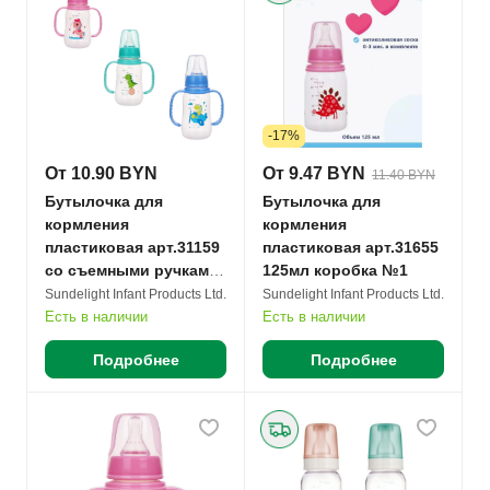
-17%
От 10.90 BYN
От 9.47 BYN
11.40 BYN
Бутылочка для
Бутылочка для
кормления
кормления
пластиковая арт.31159
пластиковая арт.31655
со съемными ручками
125мл коробка №1
130мл пакет №1
Sundelight Infant Products Ltd.
Sundelight Infant Products Ltd.
Есть в наличии
Есть в наличии
Подробнее
Подробнее