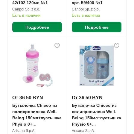
42/102 120мл №1
арт. 59/400 №1
Canpol Sp. z o.o.
Canpol Sp. z o.o.
Есть в наличии
Есть в наличии
Подробнее
Подробнее
От 36.50 BYN
От 36.50 BYN
Бутылочка Chicco из
Бутылочка Chicco из
полипропилена Well-
полипропилена Well-
Being 150мл+пустышка
Being 150мл+пустышка
Physio 0+
Physio 0+
силикон.+цепочка для
силикон.+цепочка для
Artsana S.p.A.
Artsana S.p.A.