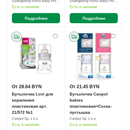
Guangdong RoRo Baby Products Co. Ltd.
Guangdong RoRo Baby Products Co. Ltd.
Есть в наличии
Есть в наличии
Подробнее
Подробнее
От 28.64 BYN
От 21.45 BYN
Бутылочка Lovi для
Бутылочка Canpol
кормления
babies
пластиковая арт.
пластиковая+Соска-
21/572 №1
пустышка
силиконовая арт.
Canpol Sp. z o.o.
Canpol Sp. z o.o.
0310mix набор №1
Есть в наличии
Есть в наличии