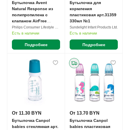
Бутылочка Avent
Бутылочка для
Natural Response из
кормления
полипропилена с
пластиковая арт.31359
клапаном AirFree
330мл №1
SCY673/81, декор Слон,
Philips Consumer Lifestyle B.V.
Sundelight Infant Products Ltd.
87213 260мл №1
Есть в наличии
Есть в наличии
Подробнее
Подробнее
От 11.30 BYN
От 13.70 BYN
Бутылочка Canpol
Бутылочка Canpol
babies стеклянная арт.
babies пластиковая