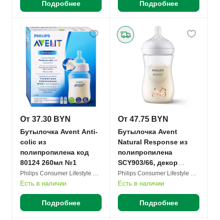
Подробнее
Подробнее
От 37.30 BYN
От 47.75 BYN
Бутылочка Avent Anti-
Бутылочка Avent
colic из
Natural Response из
полипропилена код
полипропилена
80124 260мл №1
SCY903/66, декор
Жираф, 87206 260мл
Philips Consumer Lifestyle B.V.
Philips Consumer Lifestyle B.V.
№1
Есть в наличии
Есть в наличии
Подробнее
Подробнее