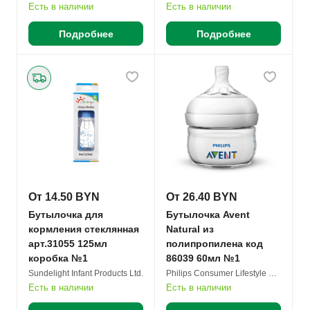
пустышки код
пустышки код
Есть в наличии
Есть в наличии
340728651, розовый
340728652, голубой
Подробнее
Подробнее
набор №1
набор №1
От 14.50 BYN
От 26.40 BYN
Бутылочка для
Бутылочка Avent
кормления стеклянная
Natural из
арт.31055 125мл
полипропилена код
коробка №1
86039 60мл №1
Sundelight Infant Products Ltd.
Philips Consumer Lifestyle B.V.
Есть в наличии
Есть в наличии