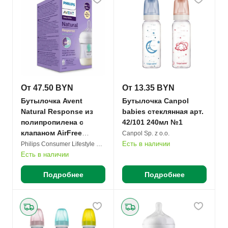
От 47.50 BYN
От 13.35 BYN
Бутылочка Avent
Бутылочка Canpol
Natural Response из
babies стеклянная арт.
полипропилена с
42/101 240мл №1
клапаном AirFree
Canpol Sp. z o.o.
SCY670/01, 87210
Есть в наличии
Philips Consumer Lifestyle B.V.
125мл №1
Есть в наличии
Подробнее
Подробнее