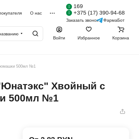
169
+375 (17) 390-94-68
покупателя
О нас
Заказать звонок
ФармаБот
названию
Войти
Избранное
Корзина
 ромашки 500мл №1
 "Юнатэкс" Хвойный с
ки 500мл №1