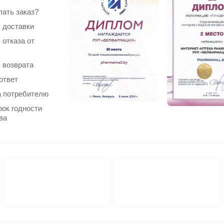
лать заказ?
 доставки
 отказа от
 возврата
ответ
 потребителю
рок годности
ва