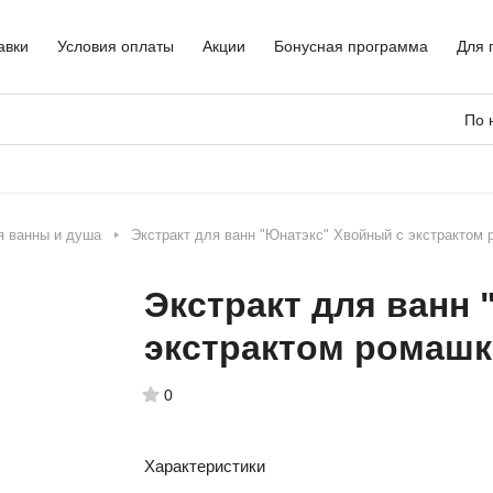
авки
Условия оплаты
Акции
Бонусная программа
Для 
По 
я ванны и душа
Экстракт для ванн "Юнатэкс" Хвойный с экстрактом
Экстракт для ванн
экстрактом ромаш
0
Характеристики