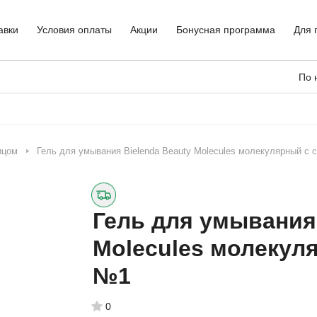
авки
Условия оплаты
Акции
Бонусная программа
Для 
По 
ицом
Гель для умывания Bielenda Beauty Molecules молекулярный с 
Гель для умывания 
Molecules молекул
№1
0