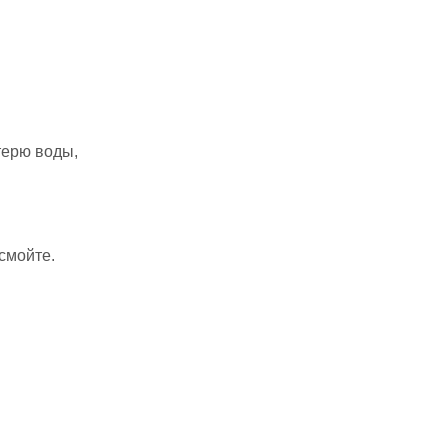
терю воды,
смойте.