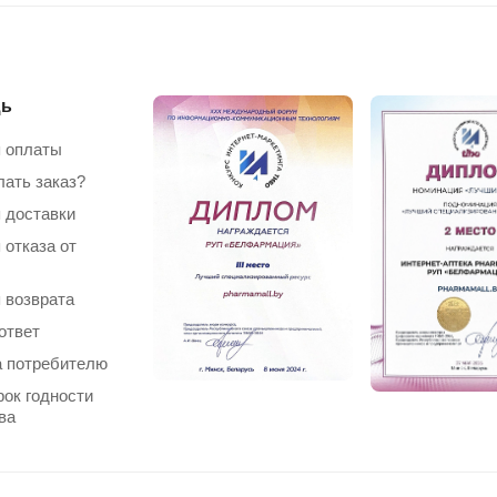
ь
 оплаты
лать заказ?
 доставки
 отказа от
 возврата
ответ
 потребителю
рок годности
ва