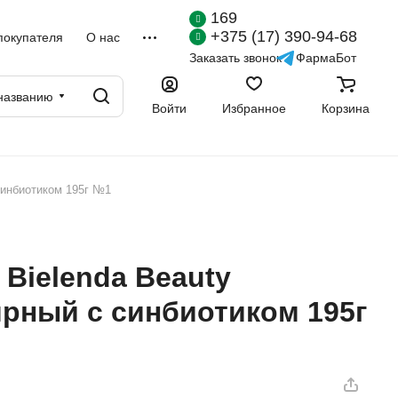
169
+375 (17) 390-94-68
покупателя
О нас
Заказать звонок
ФармаБот
названию
Войти
Избранное
Корзина
синбиотиком 195г №1
Bielenda Beauty
ярный с синбиотиком 195г