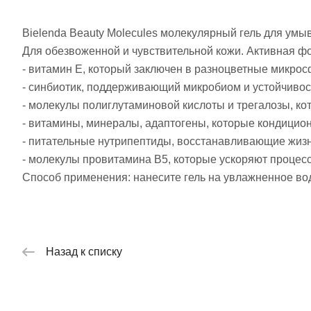
Bielenda Beauty Molecules молекулярный гель для умы
Для обезвоженной и чувствительной кожи. Активная ф
- витамин Е, который заключен в разноцветные микро
- синбиотик, поддерживающий микробиом и устойчиво
- молекулы полиглутаминовой кислоты и трегалозы, к
- витамины, минералы, адаптогены, которые кондицион
- питательные нутрипептиды, восстанавливающие жиз
- молекулы провитамина В5, которые ускоряют процесс
Способ применения: нанесите гель на увлажненное вод
Назад к списку