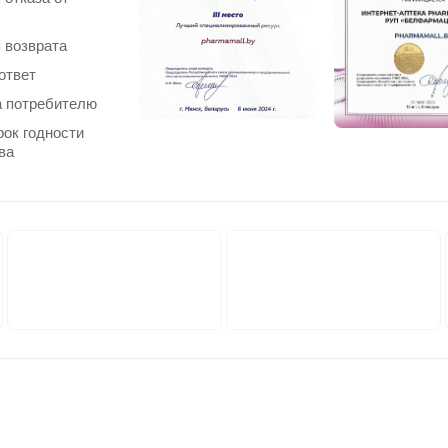
 возврата
ответ
 потребителю
рок годности
ва