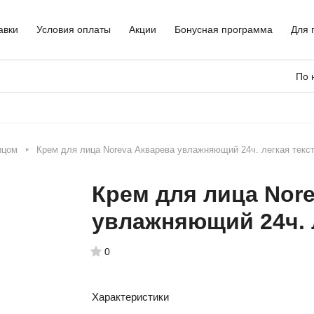
авки
Условия оплаты
Акции
Бонусная программа
Для 
По 
ицом
Крем для лица Noreva Акварева увлажняющий 24ч. легкая тек
Крем для лица Nor
увлажняющий 24ч. 
0
Характеристики