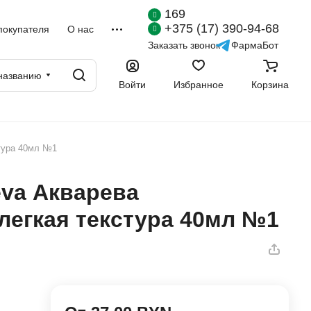
169
+375 (17) 390-94-68
покупателя
О нас
Заказать звонок
ФармаБот
названию
Войти
Избранное
Корзина
стура 40мл №1
eva Акварева
легкая текстура 40мл №1