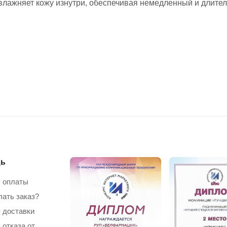
увлажняет кожу изнутри, обеспечивая немедленный и длите
ь
 оплаты
лать заказ?
 доставки
 отказа от