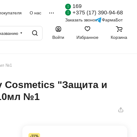
169
+375 (17) 390-94-68
покупателя
О нас
Заказать звонок
ФармаБот
названию
Войти
Избранное
Корзина
0мл №1
y Cosmetics "Защита и
10мл №1
-11%