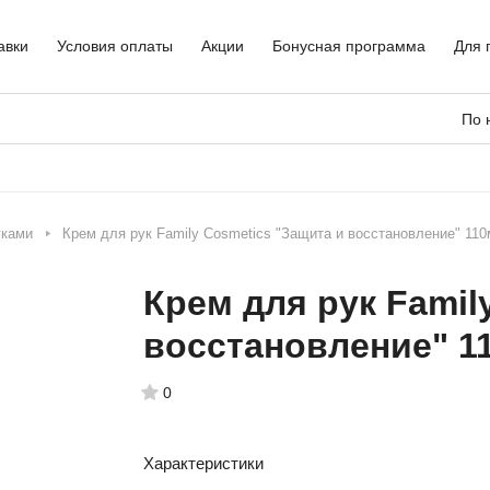
авки
Условия оплаты
Акции
Бонусная программа
Для 
По 
уками
Крем для рук Family Cosmetics "Защита и восстановление" 11
Крем для рук Famil
восстановление" 1
0
Характеристики