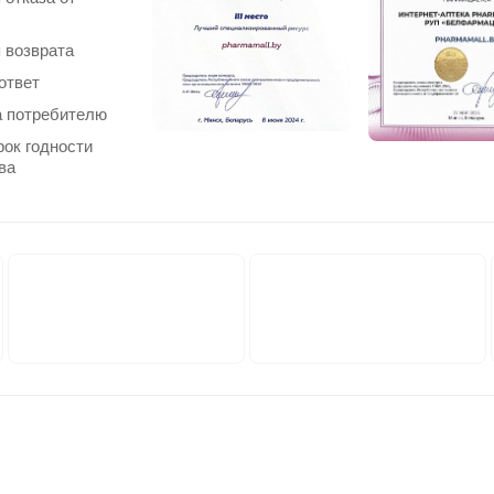
 возврата
ответ
 потребителю
рок годности
ва