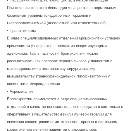
• Нарушения менструального цикла, женское бесплодие
При лечении женского бесплодия у пациентов с нормальным
базальным уровнем гонадотропных гормонов и
гиперпролактинемией (абсолютной или относительной),
• Пролактиномы
В ряде специализированных отделений бромокриптин успешно
применяется у пациентов с пролактин-секретирующими
аденомами. Так, в частности, бромокриптин можно
рассматривать как препарат первого выбора у пациентов с
макроаденомами и альтернативу хирургическому
вмешательству (транссфеноидальной гипофизэктомии) у
пациентов с микроаденомами.
• Акромегалия
Бромокриптин применяется в ряде специализированных
отделений в качестве вспомогательного средства в комплексе с
оперативным вмешательством и/или лучевой терапии для
снижения концентрации соматотропного гормона в системном
кровотоке при лечении пациентов с акромегалией.