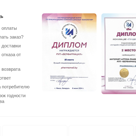
ь
 оплаты
лать заказ?
 доставки
 отказа от
 возврата
ответ
 потребителю
рок годности
ва