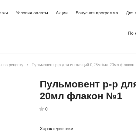
авки
Условия оплаты
Акции
Бонусная программа
Для 
По 
ы по рецепту
Пульмовент р-р для ингаляций 0,25мг/мл 20мл флакон
Пульмовент р-р для
20мл флакон №1
0
Характеристики