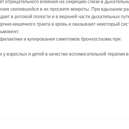
т отрицательного влияния на секрецию слизи в дыхательны
ния скопившейся в их просвете мокроты. При вдыхании рас
едает в ротовой полости и в верхней части дыхательных пу
очно-кишечного тракта в кровь и оказывают некоторый си
льмовент:
филактики и купирования симптомов бронхоспазма при:
и у взрослых и детей в качестве вспомогательной терапии 