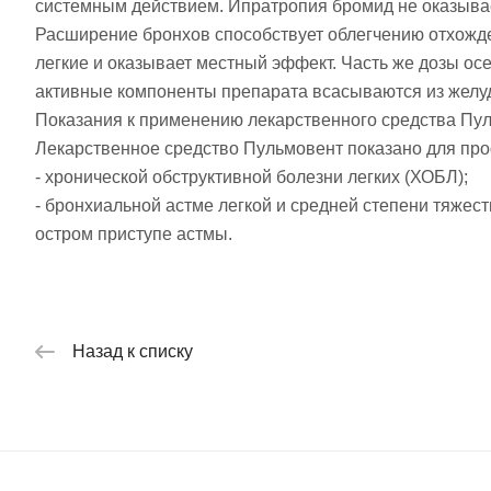
системным действием. Ипратропия бромид не оказывае
Расширение бронхов способствует облегчению отхожде
легкие и оказывает местный эффект. Часть же дозы ос
активные компоненты препарата всасываются из желуд
Показания к применению лекарственного средства Пу
Лекарственное средство Пульмовент показано для про
- хронической обструктивной болезни легких (ХОБЛ);
- бронхиальной астме легкой и средней степени тяжест
остром приступе астмы.
Назад к списку