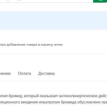
при добавлении товара в корзину аптек
енению
Оплата
Доставка
ия бромид, который оказывает антихолинергическое дейст
ляционного введения ипратропия бромида обусловлено пр