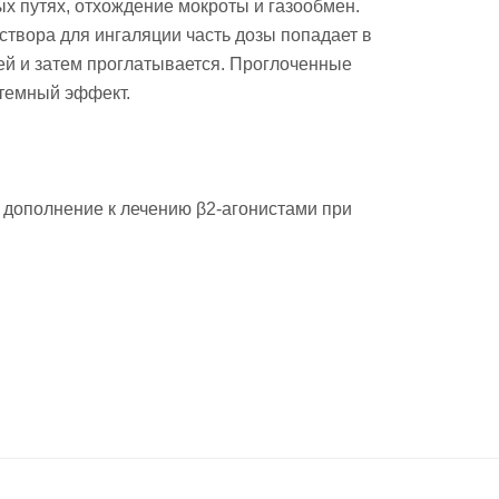
х путях, отхождение мокроты и газообмен.
твора для ингаляции часть дозы попадает в
тей и затем проглатывается. Проглоченные
стемный эффект.
в дополнение к лечению β2-агонистами при