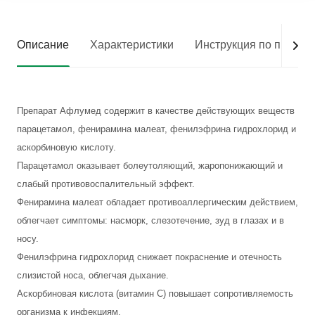
Описание
Характеристики
Инструкция по приме
Препарат Афлумед содержит в качестве действующих веществ
парацетамол, фенирамина малеат, фенилэфрина гидрохлорид и
аскорбиновую кислоту.
Парацетамол оказывает болеутоляющий, жаропонижающий и
слабый противовоспалительный эффект.
Фенирамина малеат обладает противоаллергическим действием,
облегчает симптомы: насморк, слезотечение, зуд в глазах и в
носу.
Фенилэфрина гидрохлорид снижает покраснение и отечность
слизистой носа, облегчая дыхание.
Аскорбиновая кислота (витамин С) повышает сопротивляемость
организма к инфекциям.