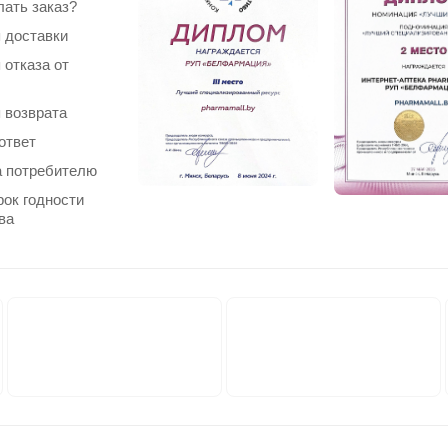
лать заказ?
 доставки
 отказа от
 возврата
ответ
 потребителю
рок годности
ва