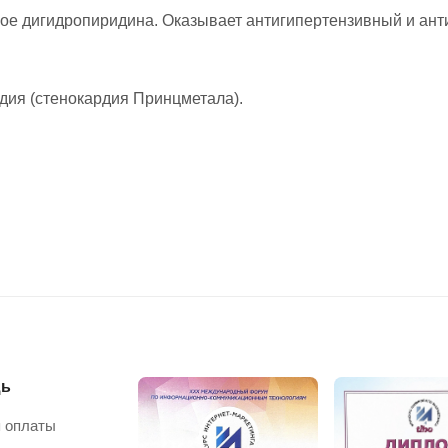
ое дигидропиридина. Оказывает антигипертензивный и ант
рдия (стенокардия Принцметала).
ь
 оплаты