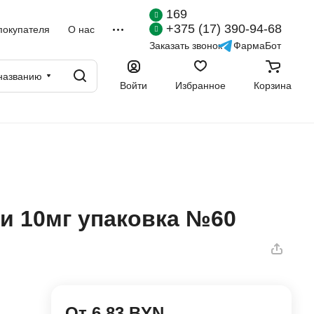
169
+375 (17) 390-94-68
покупателя
О нас
Заказать звонок
ФармаБот
названию
Войти
Избранное
Корзина
и 10мг упаковка №60
От 6.83 BYN