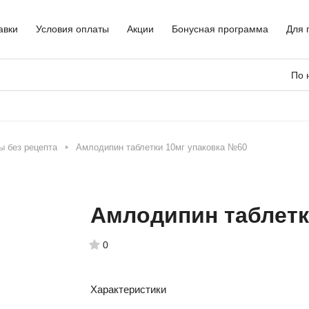
авки
Условия оплаты
Акции
Бонусная программа
Для 
По 
ы без рецепта
Амлодипин таблетки 10мг упаковка №60
Амлодипин таблетк
0
Характеристики