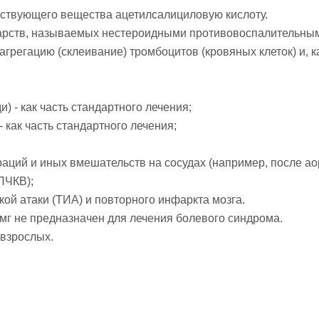
йствующего вещества ацетилсалициловую кислоту.
карств, называемых нестероидными противовоспалительны
регацию (склеивание) тромбоцитов (кровяных клеток) и, ка
) - как часть стандартного лечения;
 как часть стандартного лечения;
раций и иных вмешательств на сосудах (например, после 
ПЧКВ);
ой атаки (ТИА) и повторного инфаркта мозга.
мг не предназначен для лечения болевого синдрома.
 взрослых.