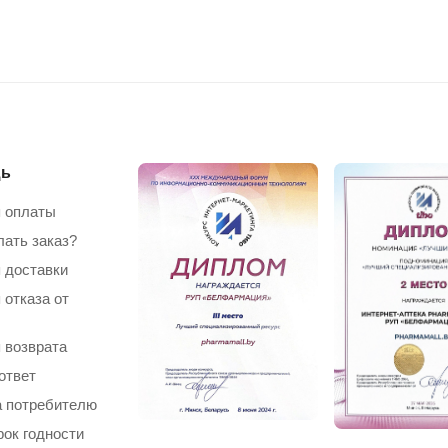
ь
 оплаты
лать заказ?
 доставки
 отказа от
 возврата
ответ
 потребителю
рок годности