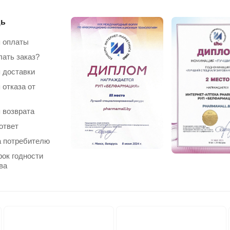
ь
 оплаты
лать заказ?
 доставки
 отказа от
 возврата
ответ
 потребителю
рок годности
ва