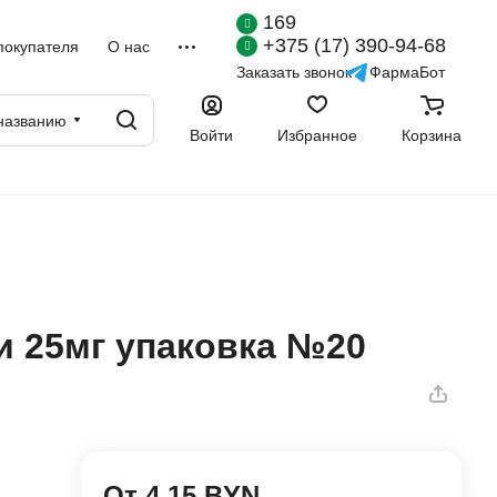
169
+375 (17) 390-94-68
покупателя
О нас
Заказать звонок
ФармаБот
названию
Войти
Избранное
Корзина
и 25мг упаковка №20
От 4.15 BYN