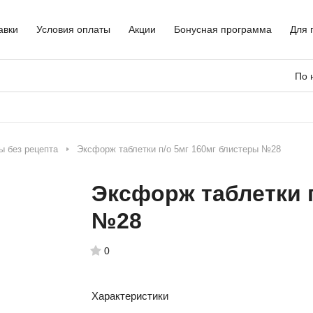
авки
Условия оплаты
Акции
Бонусная программа
Для 
По 
ы без рецепта
Эксфорж таблетки п/о 5мг 160мг блистеры №28
Эксфорж таблетки 
№28
0
Характеристики