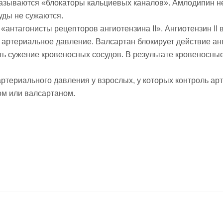
называются «блокаторы кальциевых каналов». Амлодипин не
уды не сужаются.
к «антагонисты рецепторов ангиотензина II». Ангиотензин I
артериальное давление. Валсартан блокирует действие анги
ить сужение кровеносных сосудов. В результате кровеносн
ртериального давления у взрослых, у которых контроль ар
ом или валсартаном.