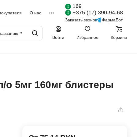
169
+375 (17) 390-94-68
покупателя
О нас
Заказать звонок
ФармаБот
названию
Войти
Избранное
Корзина
п/о 5мг 160мг блистеры