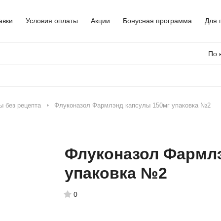
авки
Условия оплаты
Акции
Бонусная программа
Для 
По 
ы без рецепта
Флуконазол Фармлэнд капсулы 150мг упаковка №2
Флуконазол Фармлэ
упаковка №2
0