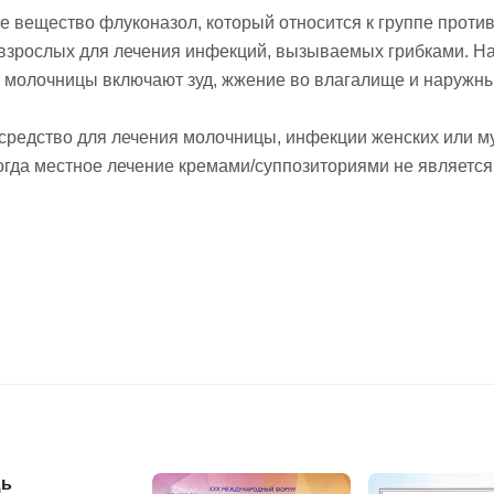
вещество флуконазол, который относится к группе против
 взрослых для лечения инфекций, вызываемых грибками. Н
 молочницы включают зуд, жжение во влагалище и наружны
средство для лечения молочницы, инфекции женских или м
когда местное лечение кремами/суппозиториями не являетс
ь