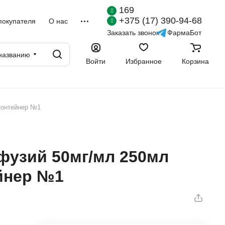
169
+375 (17) 390-94-68
покупателя
О нас
Заказать звонок
ФармаБот
названию
Войти
Избранное
Корзина
контейнер №1
нфузий 50мг/мл 250мл
йнер №1