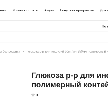
авки
Условия оплаты
Акции
Бонусная программа
Для 
По 
ы без рецепта
Глюкоза р-р для инфузий 50мг/мл 250мл полимерный 
Глюкоза р-р для и
полимерный конте
0