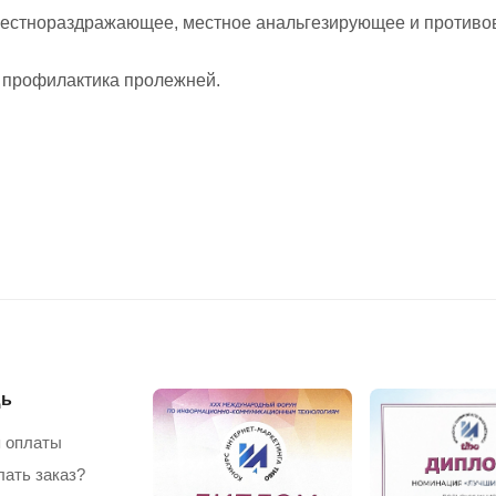
 местнораздражающее, местное анальгезирующее и противо
 профилактика пролежней.
ь
 оплаты
лать заказ?