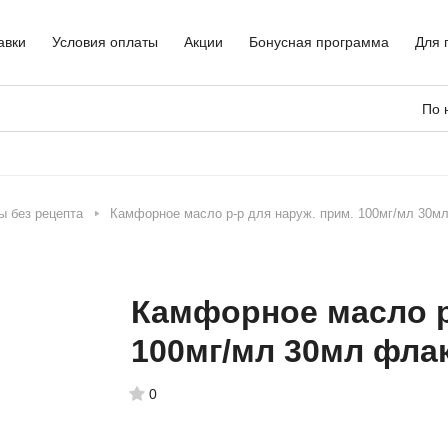
авки
Условия оплаты
Акции
Бонусная программа
Для 
По 
ы без рецепта
Камфорное масло р-р для наруж. прим. 100мг/мл 30
Камфорное масло р
100мг/мл 30мл фла
0