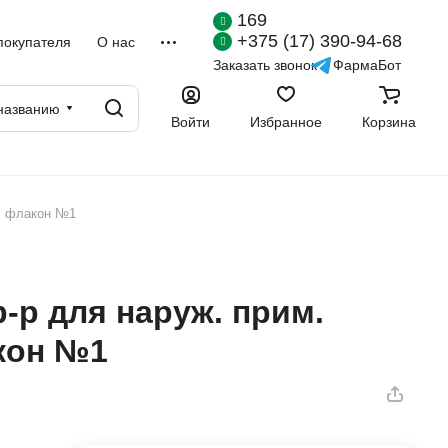
169
+375 (17) 390-94-68
покупателя
О нас
Заказать звонок
ФармаБот
названию
Войти
Избранное
Корзина
мл флакон №1
-р для наруж. прим.
кон №1