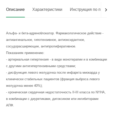
Описание
Характеристики
Инструкция по приме
Альфа- и бета-адреноблокатор. Фармакологическое действие -
антиангинальное, гипотензивное, антиоксидантное,
сосудорасширяющее, антипролиферативное.
Показанияк применению:
- артериальная гипертензия - в виде монотерапии и в комбинации
с другими антигипертензивными средствами;
- дисфункция левого желудочка после инфаркта миокарда у
клинически стабильных пациентов (фракция выброса левого
желудочка менее 40%);
- хроническая сердечная недостаточность II-III класса по NYHA,
в комбинации с диуретиками, дигоксином или ингибиторами
АПФ.