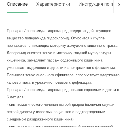
Описание
Характеристики
Инструкция по приме
Препарат Лоперамида гидрохлорид содержит действующее
вещество лоперамида гидрохлорид. Относится к группе
препаратов, снижающих моторику желудочно-кишечного тракта.
Лоперамид снижает тонус и моторику гладкой мускулатуры
кишечника, замедляет пассаж содержимого кишечника,
уменьшает выделение жидкости и электролитов с фекалиями.
Повышает тонус анального сфинктера, способствует удержанию
каловых масс и урежению позывов к дефекации.
Препарат Лоперамида гидрохлорид показан взрослым и детям с
6 лет для:
- симптоматического лечения острой диареи (включая случаи
острой диареи у взрослых пациентов с подтвержденным
синдромом раздраженного кишечника);
- симптоматического лечения хронической диареи различной