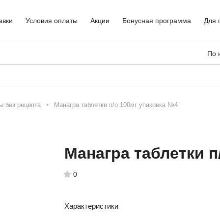
авки
Условия оплаты
Акции
Бонусная программа
Для 
По 
ы без рецепта
Манагра таблетки п/о 100мг упаковка №4
Манагра таблетки п
0
Характеристики