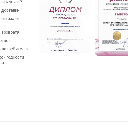
лать заказ?
 доставки
 отказа от
 возврата
ответ
 потребителю
рок годности
ва