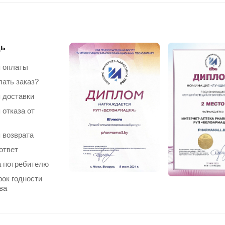
ь
 оплаты
лать заказ?
 доставки
 отказа от
 возврата
ответ
 потребителю
рок годности
ва