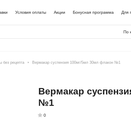
авки
Условия оплаты
Акции
Бонусная программа
Для 
По 
ы без рецепта
Вермакар суспензия 100мг/5мл 30мл флакон №1
Вермакар суспензи
№1
0