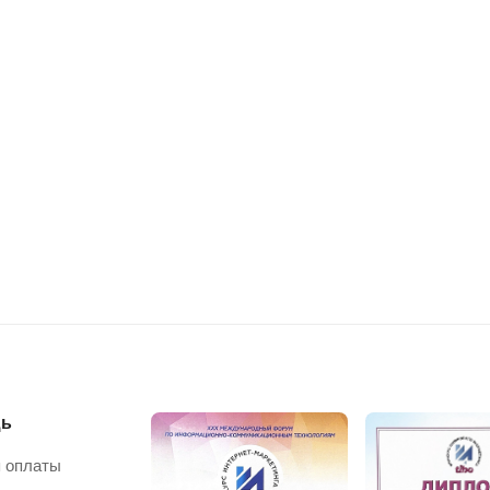
ь
 оплаты