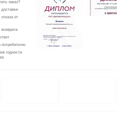
лать заказ?
 доставки
 отказа от
 возврата
ответ
 потребителю
рок годности
ва