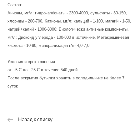
Состав:
Анионы, мг/л: гидрокарбонаты - 2300-4000, сульфаты - 30-150,
хлориды - 200-700, Катионы, мг/л: кальций - 1-100, магний - 1-50,
натрий+калий - 1000-3000; Биологически активные компоненты,
мг/л: Диоксид углерода - 100-800 в источнике, Метакремниевая
кислота - 10-80, минерализация г/л- 4,0-7,0
Условия и срок хранения:
от +5 С до +25 С в течение 540 дней
После вскрытия бутылки хранить в холодильнике не более 7
суток
Назад к списку