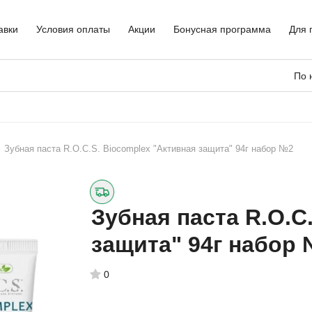
авки
Условия оплаты
Акции
Бонусная программа
Для 
По 
Зубная паста R.O.C.S. Biocomplex "Активная защита" 94г набор №2
Зубная паста R.O.C
защита" 94г набор
0