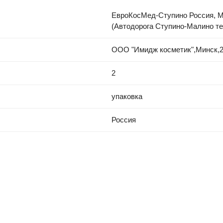
ЕвроКосМед-Ступино Россия, Мос
(Автодорога Ступино-Малино тер
ООО "Имидж косметик",Минск,220
2
упаковка
Россия