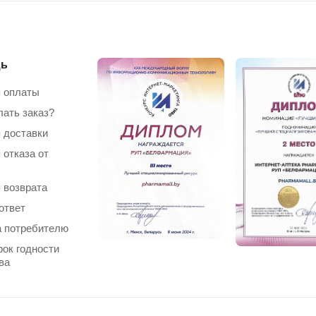
ь
 оплаты
лать заказ?
 доставки
 отказа от
 возврата
ответ
 потребителю
рок годности
ва