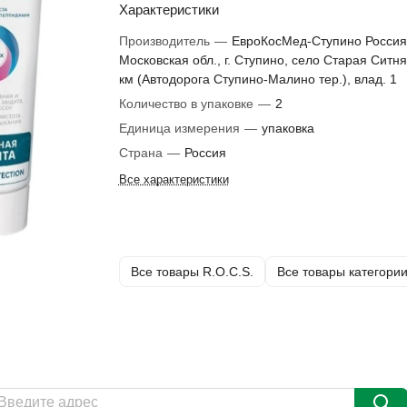
Характеристики
Производитель
—
ЕвроКосМед-Ступино Россия
Московская обл., г. Ступино, село Старая Ситня
км (Автодорога Ступино-Малино тер.), влад. 1
Количество в упаковке
—
2
Единица измерения
—
упаковка
Страна
—
Россия
Все характеристики
Все товары R.O.C.S.
Все товары категори