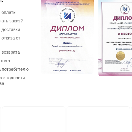
ь
 оплаты
лать заказ?
 доставки
 отказа от
 возврата
ответ
 потребителю
рок годности
ва