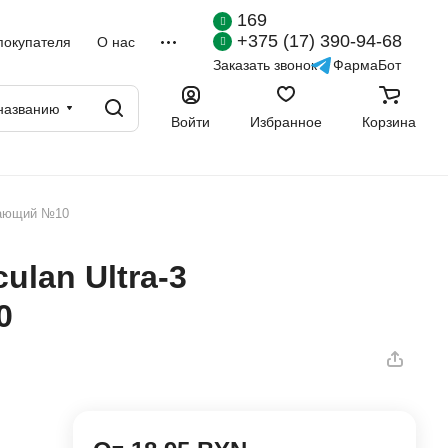
169
+375 (17) 390-94-68
покупателя
О нас
Заказать звонок
ФармаБот
названию
Войти
Избранное
Корзина
евающий №10
lan Ultra-3
0