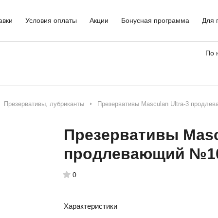
авки
Условия оплаты
Акции
Бонусная программа
Для 
По 
Презервативы, лубриканты
Презервативы Masculan Ultra-3 продл
Презервативы Mascu
продлевающий №1
0
Характеристики