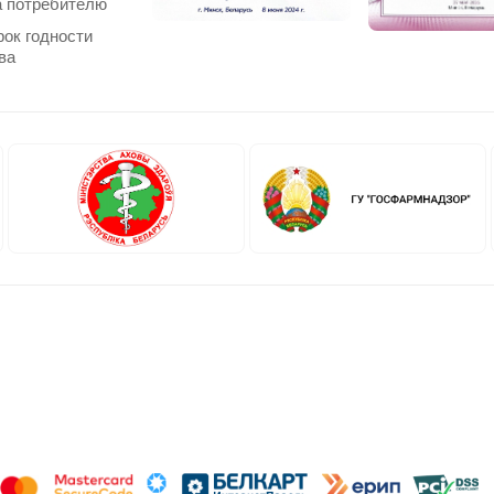
 потребителю
рок годности
ва