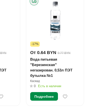
-17%
От 0.64 BYN
 BYN
0.77 BYN
Вода питьевая
"Березинская"
 ПЭТ
негазирован. 0,53л ПЭТ
бутылка №1
Каскад
0
Есть в наличии
Подробнее