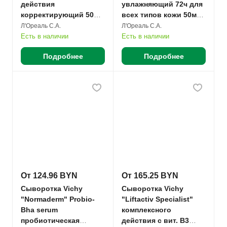
действия
увлажняющий 72ч для
корректирующий 50мл
всех типов кожи 50мл
№1
№1
Л'Ореаль С.А.
Л'Ореаль С.А.
Есть в наличии
Есть в наличии
Подробнее
Подробнее
От 124.96 BYN
От 165.25 BYN
Сыворотка Vichy
Сыворотка Vichy
"Normaderm" Probio-
"Liftactiv Specialist"
Bha serum
комплексного
пробиотическая
действия с вит. В3