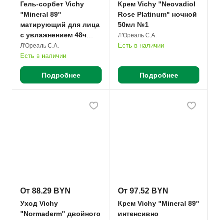
Гель-сорбет Vichy
Крем Vichy "Neovadiol
"Mineral 89"
Rose Platinum" ночной
матирующий для лица
50мл №1
с увлажнением 48ч
Л'Ореаль С.А.
50мл №1
Есть в наличии
Л'Ореаль С.А.
Есть в наличии
Подробнее
Подробнее
От 88.29 BYN
От 97.52 BYN
Уход Vichy
Крем Vichy "Mineral 89"
"Normaderm" двойного
интенсивно