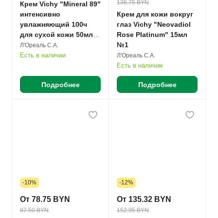
136.75 BYN
Крем Vichy "Mineral 89"
интенсивно
Крем для кожи вокруг
увлажняющий 100ч
глаз Vichy "Neovadiol
для сухой кожи 50мл
Rose Platinum" 15мл
№1
№1
Л'Ореаль С.А.
Есть в наличии
Л'Ореаль С.А.
Есть в наличии
Подробнее
Подробнее
-10%
-12%
От 78.75 BYN
От 135.32 BYN
87.50 BYN
152.95 BYN