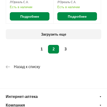
обновляющая против
против пигментации и
Л'Ореаль С.А.
Л'Ореаль С.А.
несовершенств кожи
морщин 30мл №1
Есть в наличии
Есть в наличии
30мл №1
Подробнее
Подробнее
Загрузить еще
1
2
3
Назад к списку
Интернет-аптека
Компания