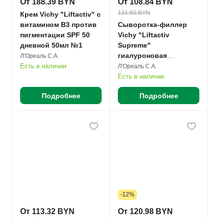
От 188.39 BYN
От 108.84 BYN
131.60 BYN
Крем Vichy "Liftactiv" с
витамином В3 против
Сыворотка-филлер
пигментации SPF 50
Vichy "Liftactiv
дневной 50мл №1
Supreme"
гиалуроновая
Л'Ореаль С.А.
пролонгированного
Есть в наличии
Л'Ореаль С.А.
действия 30мл №1
Есть в наличии
Подробнее
Подробнее
-12%
От 113.32 BYN
От 120.98 BYN