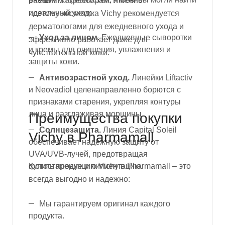
внешним агрессорам. Именно
идеальный
уход
:
поэтому косметика Vichy рекомендуется
дерматологами для ежедневного ухода
и
Уход за лицом.
Ежедневные сыворотки
эффективно работает даже для
и кремы для очищения, увлажнения и
чувствительной кожи.
защиты кожи.
Антивозрастной уход.
Линейки Liftactiv
и Neovadiol целенаправленно борются с
признаками старения, укрепляя контуры
лица и разглаживая морщины.
Преимущества покупки
Солнцезащита.
Линия Capital Soleil
Vichy в Pharmamall
обеспечивает надежную защиту от
UVA/UVB-лучей, предотвращая
фотостарение и пигментацию.
Купить продукцию Vichy
в Pharmamall – это
всегда выгодно и надежно:
Мы гарантируем
оригинал каждого
продукта.