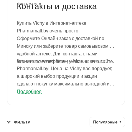
довольна.»
Контакты и доставка
Купить Vichy в Интернет-аптеке
Pharmamall.by очень просто!
Оформите Онлайн заказ с доставкой по
Минску или заберите товар самовывозом в
удобной аптеке. Для контакта с нами
Купить косметику Виши в Минске легко с
звоните по телефонам, указанным на сайте.
Pharmamall.by! Цена на Vichy вас порадует,
а широкий выбор продукции и акции
сделают покупку максимально выгодной и
приятной!
Подробнее
Популярные
ФИЛЬТР