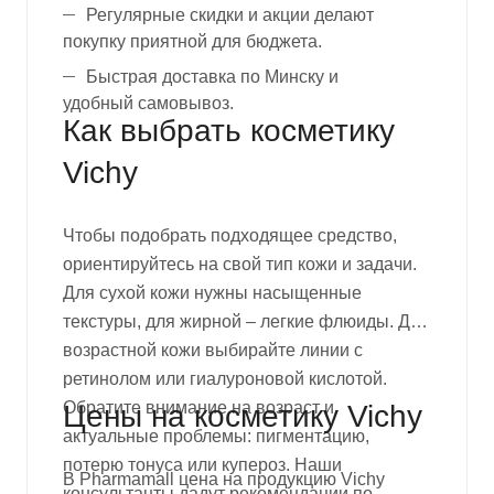
Регулярные скидки и акции делают
покупку приятной для бюджета.
Быстрая доставка по Минску и
удобный самовывоз.
Как выбрать косметику
Vichy
Чтобы подобрать подходящее средство,
ориентируйтесь на свой
тип кожи и задачи.
Для сухой кожи нужны насыщенные
текстуры, для жирной – легкие флюиды. Для
возрастной кожи выбирайте линии с
ретинолом или гиалуроновой кислотой.
Обратите внимание на возраст и
Цены на косметику Vichy
актуальные проблемы: пигментацию,
потерю тонуса или купероз. Наши
В Pharmamall
цена на продукцию Vichy
консультанты дадут рекомендации
по