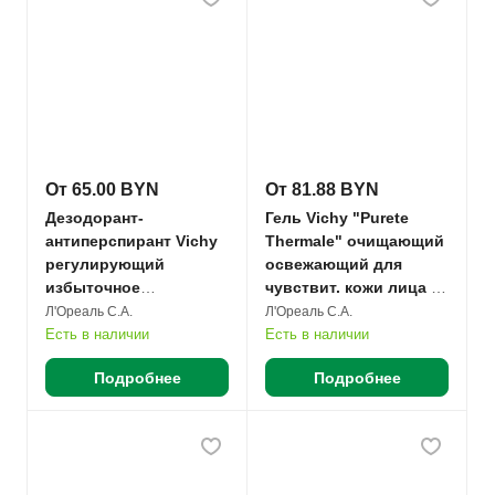
От 65.00 BYN
От 81.88 BYN
Дезодорант-
Гель Vichy "Purete
антиперспирант Vichy
Thermale" очищающий
регулирующий
освежающий для
избыточное
чувствит. кожи лица и
потоотделение
вокруг глаз 200мл №1
Л'Ореаль С.А.
Л'Ореаль С.А.
шариковый 50мл №1
Есть в наличии
Есть в наличии
Подробнее
Подробнее