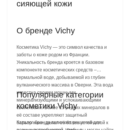
сияющей кожи
О бренде Vichy
Косметика Vichy
— это символ качества и
заботы о коже родом из Франции.
Уникальность
бренда кроется в базовом
компоненте косметических средств –
термальной воде, добываемой из глубин
вулканического массива в Оверни. Эта вода
известна своими мощными
Популярные категории
минерализующими и успокаивающими
косметики Vichy
свойствами. Более 15 редких минералов в
её составе укрепляют защитный
Каталог бренда включает решения для
барьер кожи, делая её более устойчивой к
разных потребностей, чтобы вы могли найти