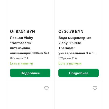
От 87.54 BYN
От 36.79 BYN
Лосьон Vichy
Вода мицеллярная
"Normaderm"
Vichy "Purete
интенсивно
Thermale"
очищающий 200мл №1
универсальная 3 в 1
для чувствит. кожи
Л'Ореаль С.А.
Л'Ореаль С.А.
лица и вокруг глаз
Есть в наличии
Есть в наличии
100мл №1
Подробнее
Подробнее