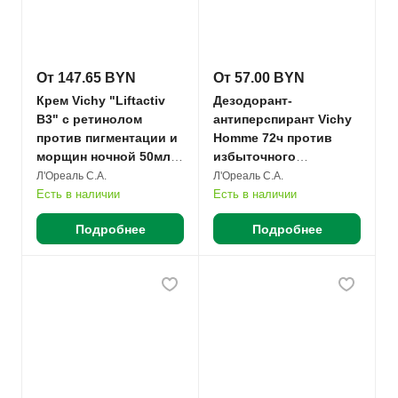
От 147.65 BYN
От 57.00 BYN
Крем Vichy "Liftactiv
Дезодорант-
B3" с ретинолом
антиперспирант Vichy
против пигментации и
Homme 72ч против
морщин ночной 50мл
избыточного
№1
потоотделения
Л'Ореаль С.А.
Л'Ореаль С.А.
шариковый 50мл №1
Есть в наличии
Есть в наличии
Подробнее
Подробнее