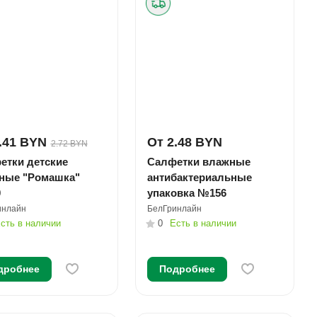
.41 BYN
От 2.48 BYN
2.72 BYN
етки детские
Салфетки влажные
ные "Ромашка"
антибактериальные
0
упаковка №156
инлайн
БелГринлайн
сть в наличии
0
Есть в наличии
дробнее
Подробнее