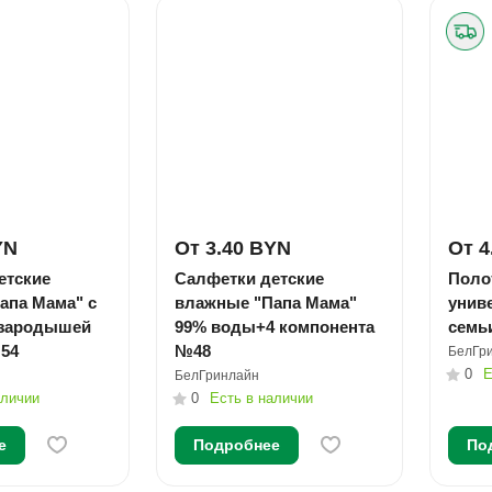
YN
От 3.40 BYN
От 4
етские
Салфетки детские
Поло
апа Мама" с
влажные "Папа Мама"
унив
 зародышей
99% воды+4 компонента
семь
54
№48
БелГр
0
Е
БелГринлайн
аличии
0
Есть в наличии
е
Подробнее
По