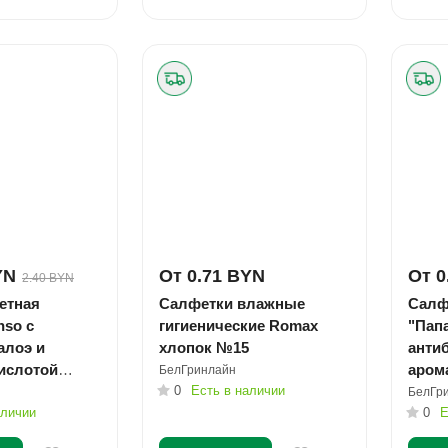
YN
От 0.71 BYN
От 0
2.40 BYN
етная
Салфетки влажные
Салф
nso с
гигиенические Romax
"Пап
алоэ и
хлопок №15
антиб
ислотой
аром
БелГринлайн
72
0
Есть в наличии
упак
БелГр
аличии
0
Е