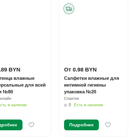
.89 BYN
От 0.98 BYN
тенца влажные
Салфетки влажные для
ерсальные для всей
интимной гигиены
и №80
упаковка №20
инлайн
Спантек
сть в наличии
0
Есть в наличии
дробнее
Подробнее