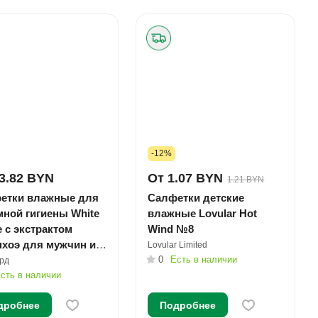
-12%
3.82 BYN
От 1.07 BYN
1.21 BYN
етки влажные для
Салфетки детские
мной гигиены White
влажные Lovular Hot
 с экстрактом
Wind №8
нхоэ для мужчин и
Lovular Limited
ин №80
0
Есть в наличии
рд
сть в наличии
дробнее
Подробнее