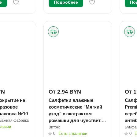
е
Подробнее
По
YN
От 2.94 BYN
От 1
покрытие на
Салфетки влажные
Салф
оразовое
косметические "Мягкий
Premi
паковка №10
уход" с экстрактом
сере
ромашки для чувствит.
анти
умажная фабрика
аличии
кожи №15
упак
Витэкс
Бумфа
0
Есть в наличии
0
Е