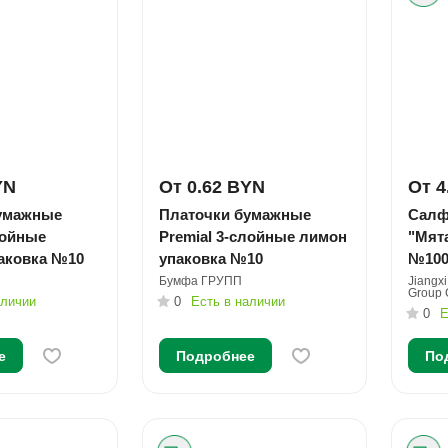
YN
От 0.62 BYN
От 4
умажные
Платочки бумажные
Салф
лойные
Premial 3-слойные лимон
"Мят
аковка №10
упаковка №10
№10
Бумфа ГРУПП
Jiangx
Group C
аличии
0
Есть в наличии
0
Е
е
Подробнее
По