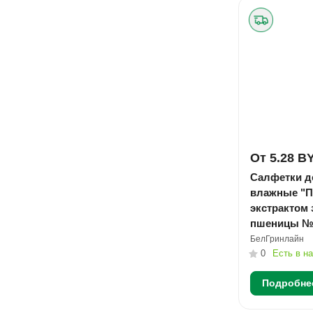
От 5.28 B
Салфетки д
влажные "П
экстрактом
пшеницы №
БелГринлайн
0
Есть в н
Подробне