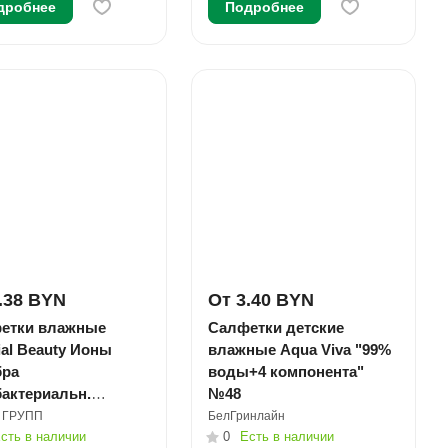
дробнее
Подробнее
.38 BYN
От 3.40 BYN
етки влажные
Салфетки детские
al Beauty Ионы
влажные Aqua Viva "99%
бра
воды+4 компонента"
бактериальн.
№48
овка №15
 ГРУПП
БелГринлайн
сть в наличии
0
Есть в наличии