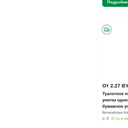
Подробне
От 2.27 B
Туалетное 
унитаз одн
бумажное у
Вельгийская б
0
Есть в н