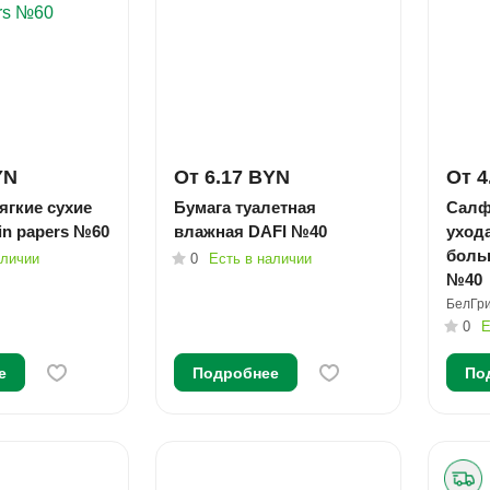
YN
От 6.17 BYN
От 4
ягкие сухие
Бумага туалетная
Салф
kin papers №60
влажная DAFI №40
уход
боль
аличии
0
Есть в наличии
№40
БелГр
0
Е
е
Подробнее
По