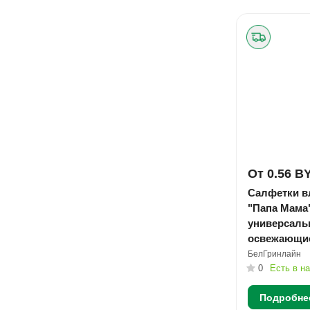
От 0.56 B
Салфетки 
"Папа Мама
универсаль
освежающие
№15
БелГринлайн
0
Есть в н
Подробне