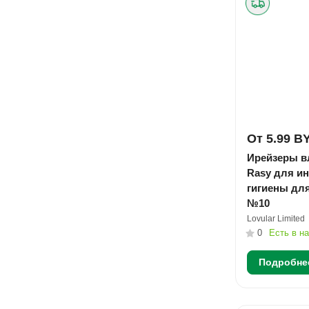
От 5.99 B
Ирейзеры в
Rasy для и
гигиены дл
№10
Lovular Limited
0
Есть в н
Подробне