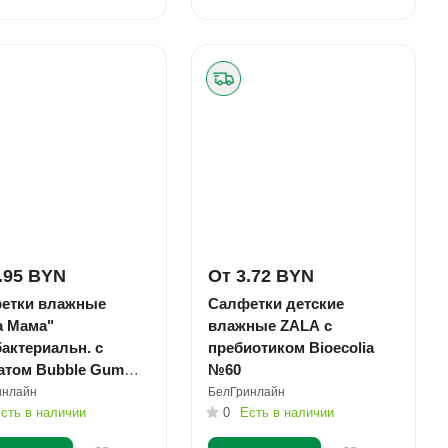
.95 BYN
От 3.72 BYN
етки влажные
Салфетки детские
а Мама"
влажные ZALA с
актериальн. с
пребиотиком Bioecolia
атом Bubble Gum
№60
овка №12
инлайн
БелГринлайн
сть в наличии
0
Есть в наличии