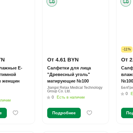
-11%
YN
От 4.61 BYN
От 2
лажные E-
Салфетки для лица
Салф
нтимной
"Древесный уголь"
влаж
я женщин
матирующие №100
№10
Jiangxi Relax Medical Technology
БелГр
Group Co. Ltd.
0
Е
0
Есть в наличии
аличии
е
Подробнее
По