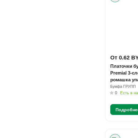
От 0.62 B
Платочки б
Premial 3-с
ромашка уп
Бумфа ГРУПП
0
Есть в н
Подробне