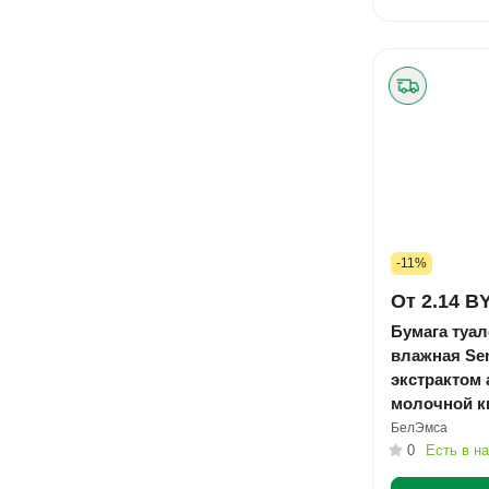
-11%
От 2.14 B
Бумага туал
влажная Se
экстрактом 
молочной к
упаковка №
БелЭмса
0
Есть в н