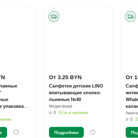
YN
От 3.25 BYN
От 1
влажные
Салфетки детские LINO
Салф
"
впитывающие хлопко-
инти
ные
льняные №40
Whale
 упаковка
кала
Медватфарм
0
Есть в наличии
женщ
Аванга
аличии
0
Е
е
Подробнее
По