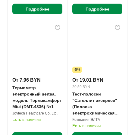
Подробнее
Подробнее
-8%
От 7.96 BYN
От 19.01 BYN
20.59 BYN
Термометр
электронный sertsa,
Тест-полоски
модель Тэрмакамфорт
"Сателлит экспресс"
Міні (DMT-4336) №1
(Полоска
электрохимическая
Joytech Healthcare Co. Ltd.
однократного
Есть в наличии
Компания ЭЛТА
применения ПКГ-03)
Есть в наличии
№50