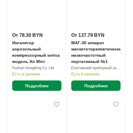
От 78.30 BYN
От 137.79 BYN
Ингалятор
МАГ-30 аппарат
аэрозольный
магнитотерапевтический
компрессорный sertsa
низкочастотный
модель Air Mini
портативный №1
(BC68006)
Foshan Hongfeng Co. Ltd.
Елатомский приборный завод
портативный №1
Есть в наличии
Есть в наличии
Подробнее
Подробнее