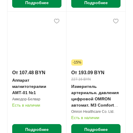
Подробнее
Подробнее
-15%
От 107.48 BYN
От 193.09 BYN
227.16 BYN
Аппарат
магнитотерапии
Измеритель
АМТ-01 №1
артериальн. давления
цифровой OMRON
Амкодор-Белвар
автомат. M3 Comfort
Есть в наличии
(HEM 7155-ALRU) №1
Omron Healthcare Co. Ltd.
Есть в наличии
Подробнее
Подробнее