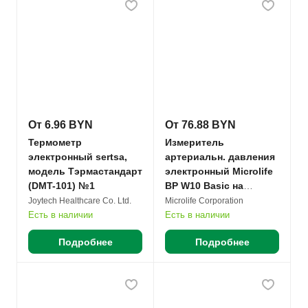
От 6.96 BYN
От 76.88 BYN
Термометр
Измеритель
электронный sertsa,
артериальн. давления
модель Тэрмастандарт
электронный Microlife
(DMT-101) №1
BP W10 Basic на
запястье №1
Joytech Healthcare Co. Ltd.
Microlife Corporation
Есть в наличии
Есть в наличии
Подробнее
Подробнее