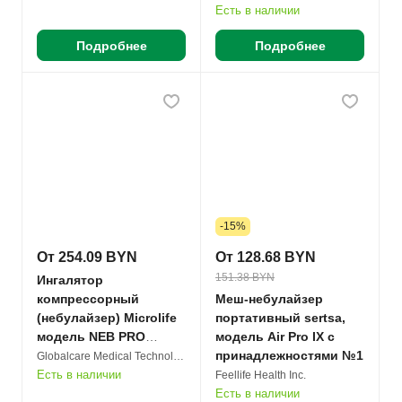
Есть в наличии
Подробнее
Подробнее
-15%
От 254.09 BYN
От 128.68 BYN
151.38 BYN
Ингалятор
компрессорный
Меш-небулайзер
(небулайзер) Microlife
портативный sertsa,
модель NEB PRO
модель Air Pro IX с
профессиональный
принадлежностями №1
Globalcare Medical Technology Co. Ltd.
№1
Есть в наличии
Feellife Health Inc.
Есть в наличии