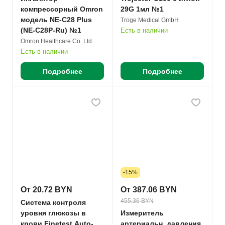
компрессорный Omron
29G 1мл №1
модель NE-C28 Plus
Troge Medical GmbH
(NE-C28P-Ru) №1
Есть в наличии
Omron Healthcare Co. Ltd.
Есть в наличии
Подробнее
Подробнее
-15%
От 20.72 BYN
От 387.06 BYN
455.36 BYN
Система контроля
уровня глюкозы в
Измеритель
крови Finetest Auto-
артериальн. давления