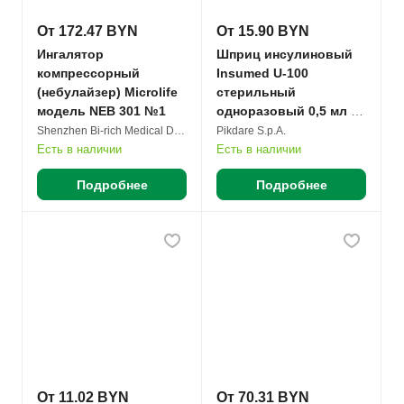
От 172.47 BYN
От 15.90 BYN
Ингалятор
Шприц инсулиновый
компрессорный
Insumed U-100
(небулайзер) Microlife
стерильный
модель NEB 301 №1
одноразовый 0,5 мл с
иглой 30G 8мм №30
Shenzhen Bi-rich Medical Devices Co. Ltd.
Pikdare S.p.A.
Есть в наличии
Есть в наличии
Подробнее
Подробнее
От 11.02 BYN
От 70.31 BYN