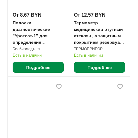
От 8.67 BYN
От 12.57 BYN
Полоски
Термометр
диагностические
медицинский ртутный
"Уротест-1" для
стеклян., с защитным
определения
покрытием резервуара
кислотности мочи-pH
№1
Белбиомедтест
ТЕРМОПРИБОР
пенал №25
Есть в наличии
Есть в наличии
Подробнее
Подробнее