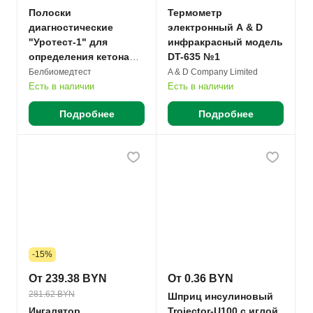
Полоски
Термометр
диагностические
электронный A & D
"Уротест-1" для
инфракрасный модель
определения кетона
DT-635 №1
пенал №25
Белбиомедтест
A & D Company Limited
Есть в наличии
Есть в наличии
Подробнее
Подробнее
-15%
От 239.38 BYN
От 0.36 BYN
281.62 BYN
Шприц инсулиновый
Ингалятор
Trojector-U100 с иглой