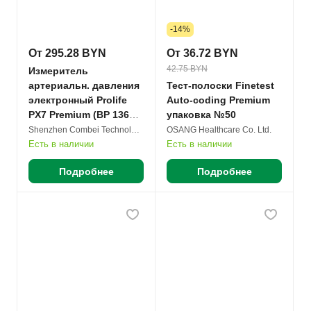
-14%
От 295.28 BYN
От 36.72 BYN
42.75 BYN
Измеритель
артериальн. давления
Тест-полоски Finetest
электронный Prolife
Auto-coding Premium
PX7 Premium (BP 136A)
упаковка №50
№1
Shenzhen Combei Technology Co. Ltd.
OSANG Healthcare Co. Ltd.
Есть в наличии
Есть в наличии
Подробнее
Подробнее