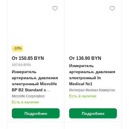
-10%
От 150.85 BYN
От 136.90 BYN
167.61 BYN
Измеритель
Измеритель
артериальн. давления
артериальн. давления
электронный In
электронный Microlife
Medical №1
BP B2 Standard с
Интеграл Филиал Камертон
адаптером, манжетой
Есть в наличии
Microlife Corporation
M-L (22-42см) №1
Есть в наличии
Подробнее
Подробнее