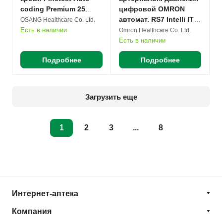
coding Premium 25
цифровой OMRON
тест-полосок в
автомат. RS7 Intelli IT
OSANG Healthcare Co. Ltd.
комплекте №1
(HEM-6232T-E) на
Есть в наличии
Omron Healthcare Co. Ltd.
запястье №1
Есть в наличии
Подробнее
Подробнее
Загрузить еще
1
2
3
...
8
Интернет-аптека
Компания