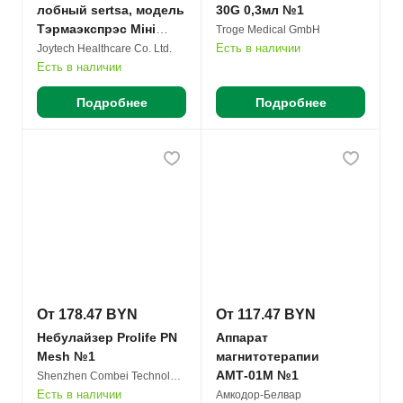
лобный sertsa, модель
30G 0,3мл №1
Тэрмаэкспрэс Мiнi
Troge Medical GmbH
(DЕT-3010) №1
Есть в наличии
Joytech Healthcare Co. Ltd.
Есть в наличии
Подробнее
Подробнее
От 178.47 BYN
От 117.47 BYN
Небулайзер Prolife PN
Аппарат
Mesh №1
магнитотерапии
АМТ-01М №1
Shenzhen Combei Technology Co. Ltd.
Есть в наличии
Амкодор-Белвар