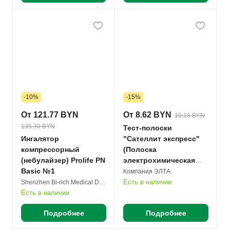
-10%
-15%
От 121.77 BYN
От 8.62 BYN
10.18 BYN
135.30 BYN
Тест-полоски
Ингалятор
"Сателлит экспресс"
компрессорный
(Полоска
(небулайзер) Prolife PN
электрохимическая
Basic №1
однократного
Компания ЭЛТА
применения ПКГ-03)
Есть в наличии
Shenzhen Bi-rich Medical Devices Co. Ltd.
№25
Есть в наличии
Подробнее
Подробнее