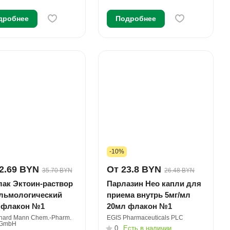
дробнее
Подробнее
-10%
2.69 BYN
От 23.8 BYN
35.70 BYN
26.48 BYN
лак Эктоин-раствор
Парлазин Нео капли для
льмологический
приема внутрь 5мг/мл
 флакон №1
20мл флакон №1
rhard Mann Chem.-Pharm.
EGIS Pharmaceuticals PLC
 GmbH
0
Есть в наличии