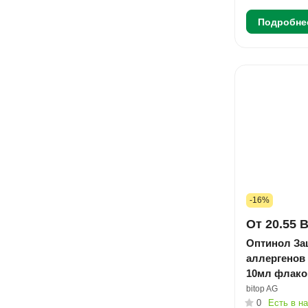
Подробне
-16%
От 20.55 
Оптинол За
аллергенов 
10мл флак
bitop AG
0
Есть в н