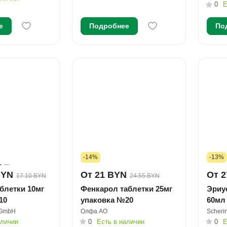
0
Е
е
Подробнее
По
-14%
-13%
BYN
От 21 BYN
От 2
17.10 BYN
24.55 BYN
блетки 10мг
Фенкарол таблетки 25мг
Эриус
10
упаковка №20
60мл
d GmbH
Олфа АО
Scheri
аличии
0
Есть в наличии
0
Е