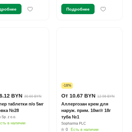
дробнее
Подробнее
-18%
6.12 BYN
От 10.67 BYN
30.60 BYN
12.98 BYN
ер таблетки п/о 5мг
Аллергозан крем для
овка №28
наруж. прим. 10мг/г 18г
туба №1
 Sp. z o.o.
сть в наличии
Sopharma PLC
0
Есть в наличии