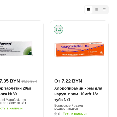
7.35 BYN
От 7.22 BYN
30.60 BYN
р таблетки 20мг
Хлоропирамин крем для
овка №30
наруж. прим. 10мг/г 18г
туба №1
rini Manufacturing
cs and Services S.r.l.
Борисовский завод
сть в наличии
медпрепаратов
0
Есть в наличии