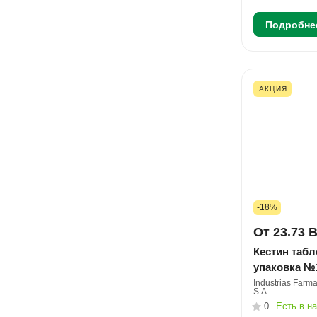
Подробне
АКЦИЯ
-18%
От 23.73 
Кестин табл
упаковка №
Industrias Farma
S.A.
0
Есть в н