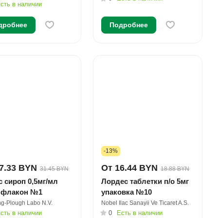
сть в наличии
дробнее
Подробнее
-13%
7.33 BYN
От 16.44 BYN
31.45 BYN
18.88 BYN
 сироп 0,5мг/мл
Лордес таблетки п/о 5мг
 флакон №1
упаковка №10
ng-Plough Labo N.V.
Nobel Ilac Sanayii Ve Ticaret A.S.
сть в наличии
0
Есть в наличии