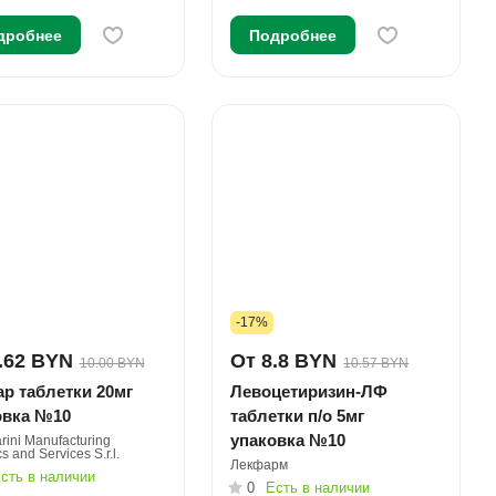
дробнее
Подробнее
-17%
.62 BYN
От 8.8 BYN
10.00 BYN
10.57 BYN
р таблетки 20мг
Левоцетиризин-ЛФ
овка №10
таблетки п/о 5мг
упаковка №10
rini Manufacturing
cs and Services S.r.l.
Лекфарм
сть в наличии
0
Есть в наличии