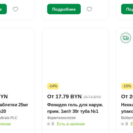
е
Подробнее
По
-14%
-15%
BYN
От 17.79 BYN
От 2
20.74 BYN
аблетки 25мг
Фениден гель для наруж.
Неокл
№20
прим. 1мг/г 30г туба №1
упак
ticals PLC
Фармтехнология
Biofarm
аличии
0
Есть в наличии
0
Е