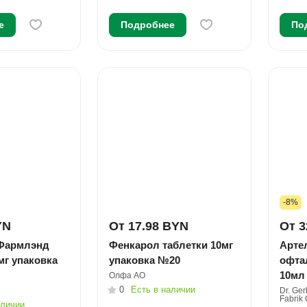
е
Подробнее
По
-8%
YN
От 17.98 BYN
От 3
Фармлэнд
Фенкарол таблетки 10мг
Арте
мг упаковка
упаковка №20
офта
10мл
Олфа АО
0
Есть в наличии
Dr. Ge
Fabrik
аличии