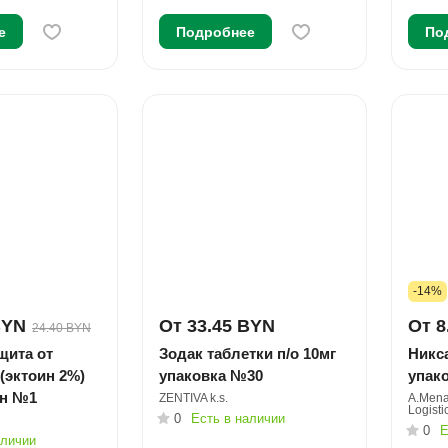
е
Подробнее
По
-14%
BYN
От 33.45 BYN
От 8
24.40 BYN
щита от
Зодак таблетки п/о 10мг
Никса
(эктоин 2%)
упаковка №30
упак
он №1
ZENTIVA k.s.
A.Mena
Logisti
0
Есть в наличии
0
Е
аличии