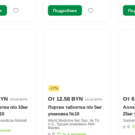
е
Подробнее
По
-17%
BYN
От 12.58 BYN
От 6
28.90 BYN
15.11 BYN
етки п/о 10мг
Лортин таблетки п/о 5мг
Аллер
10
упаковка №10
25мг
ceuticas Almirall
World Medicine Ilac San. Ve Tic.
Sopha
A.S., Турция упаковано Реб-
0
Е
Фарма
аличии
0
Есть в наличии