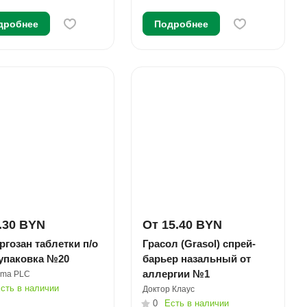
дробнее
Подробнее
.30 BYN
От 15.40 BYN
гозан таблетки п/о
Грасол (Grasol) спрей-
 упаковка №20
барьер назальный от
аллергии №1
rma PLC
сть в наличии
Доктор Клаус
0
Есть в наличии