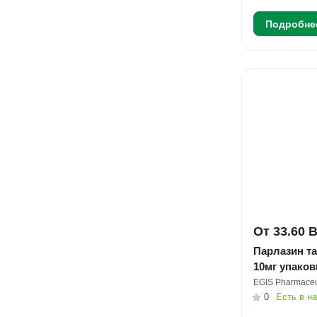
Подробне
От 33.60 
Парлазин та
10мг упако
EGIS Pharmaceu
0
Есть в н