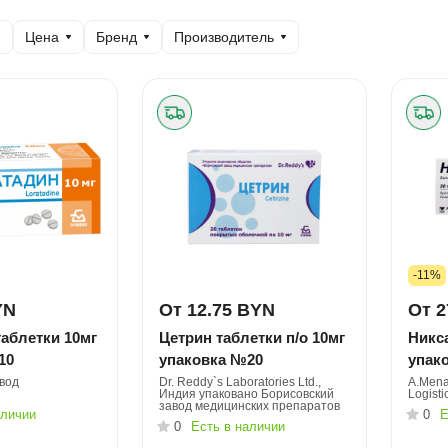
Цена
Бренд
Производитель
-11%
YN
От 12.75 BYN
От 2
аблетки 10мг
Цетрин таблетки п/о 10мг
Никса
10
упаковка №20
упак
вод
Dr. Reddy`s Laboratories Ltd.,
A.Mena
Индия упаковано Борисовский
Logisti
завод медицинских препаратов
аличии
0
Е
0
Есть в наличии