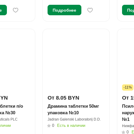
е
Подробнее
По
-11%
BYN
От 8.05 BYN
От 1
блетки п/о
Драмина таблетки 50мг
Псил
вка №30
упаковка №10
наруж
№1
ticals PLC
Jadran Galenski Laboratorij D.D.
аличии
0
Есть в наличии
Нижфа
0
Е