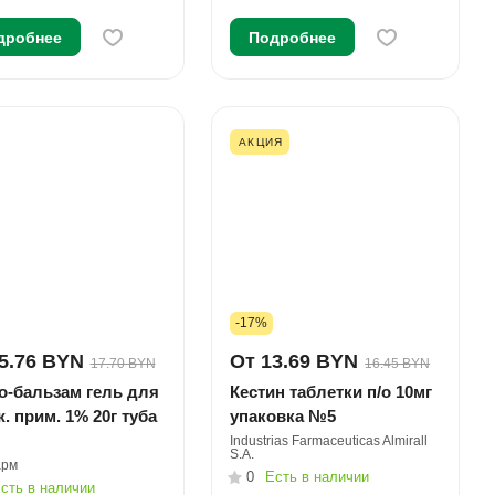
дробнее
Подробнее
АКЦИЯ
-17%
5.76 BYN
От 13.69 BYN
17.70 BYN
16.45 BYN
о-бальзам гель для
Кестин таблетки п/о 10мг
. прим. 1% 20г туба
упаковка №5
Industrias Farmaceuticas Almirall
S.A.
рм
0
Есть в наличии
сть в наличии