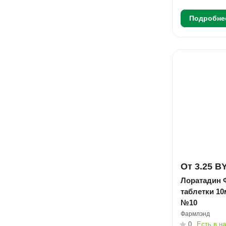
Подробне
От 3.25 B
Лоратадин 
таблетки 10
№10
Фармлэнд
0
Есть в н