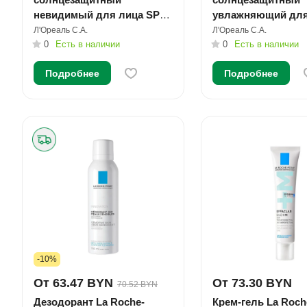
невидимый для лица SPF
увлажняющий для
50+/PPD42 50мл №1
SPF 50+/PPD30 50
Л'Ореаль С.А.
Л'Ореаль С.А.
0
Есть в наличии
0
Есть в наличии
Подробнее
Подробнее
-10%
От 63.47 BYN
От 73.30 BYN
70.52 BYN
Дезодорант La Roche-
Крем-гель La Roch