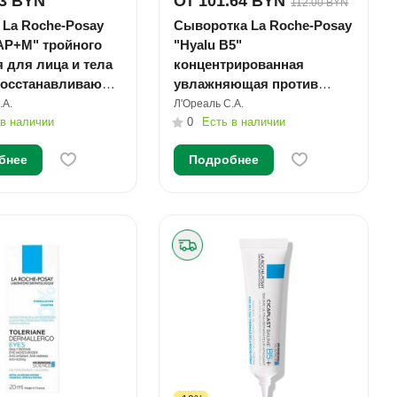
73 BYN
От 101.64 BYN
112.00 BYN
 La Roche-Posay
Сыворотка La Roche-Posay
 AP+M" тройного
"Hyalu B5"
 для лица и тела
концентрированная
осстанавливающ.
увлажняющая против
1
морщин 30мл №1
.А.
Л'Ореаль С.А.
 в наличии
0
Есть в наличии
бнее
Подробнее