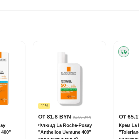
-11%
От 81.8 BYN
От 65.
91.50 BYN
say
Флюид La Roche-Posay
Крем La
 400"
"Anthelios Uvmune 400"
"Tolerian
солнцезащитный
увлажн