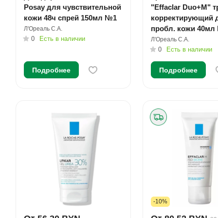
Posay для чувствительной
"Effaclar Duo+М" 
кожи 48ч спрей 150мл №1
корректирующий 
пробл. кожи 40мл
Л'Ореаль С.А.
0
Есть в наличии
Л'Ореаль С.А.
0
Есть в наличии
Подробнее
Подробнее
-10%