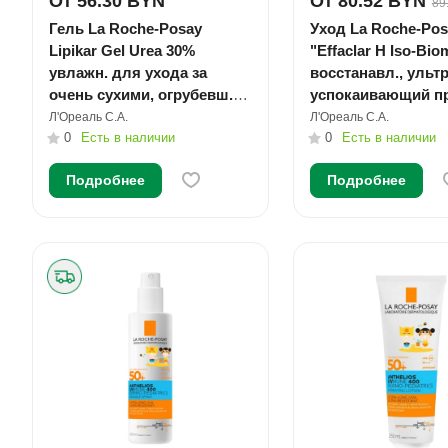
От 56.30 BYN
От 80.52 BYN
89
Гель La Roche-Posay
Уход La Roche-Pos
Lipikar Gel Urea 30%
"Effaclar H Iso-Bio
увлажн. для ухода за
восстанавл., ульт
очень сухими, огрубевш.
успокаивающий п
участками кожи 50мл №1
несовершенств 4
Л'Ореаль С.А.
Л'Ореаль С.А.
0
Есть в наличии
0
Есть в наличии
Подробнее
Подробнее