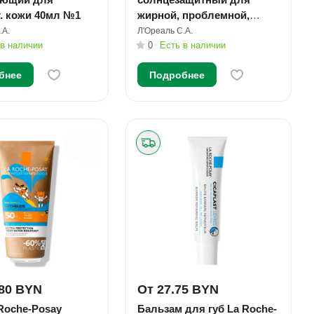
т. кожи 40мл №1
жирной, проблемной,
склонной к акне кожи лица
.А.
Л'Ореаль С.А.
 в наличии
SPF 50+/PPD27 50мл №1
0
Есть в наличии
бнее
Подробнее
.80 BYN
От 27.75 BYN
Roche-Posay
Бальзам для губ La Roche-