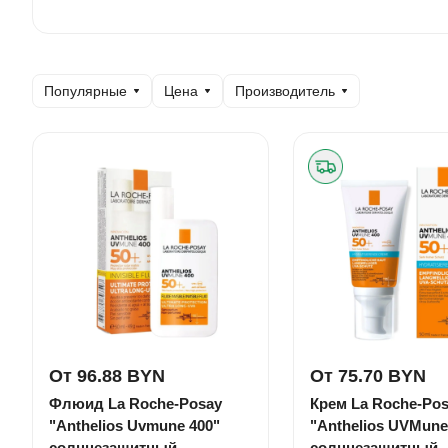
Популярные
Цена
Производитель
От 96.88 BYN
От 75.70 BYN
Флюид La Roche-Posay
Крем La Roche-Po
"Anthelios Uvmune 400"
"Anthelios UVMune
солнцезащитный
солнцезащитный