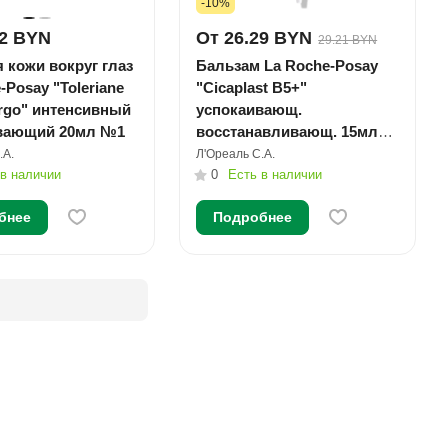
-10%
92 BYN
От 26.29 BYN
29.21 BYN
 кожи вокруг глаз
Бальзам La Roche-Posay
-Posay "Toleriane
"Cicaplast B5+"
ergo" интенсивный
успокаивающ.
вающий 20мл №1
восстанавливающ. 15мл
№1
.А.
Л'Ореаль С.А.
 в наличии
0
Есть в наличии
бнее
Подробнее