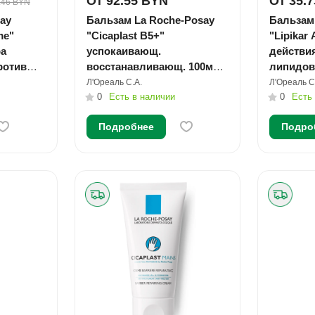
От 92.55 BYN
От 35.
.46 BYN
ay
Бальзам La Roche-Posay
Бальзам
me"
"Cicaplast B5+"
"Lipikar
ра
успокаивающ.
действия
ротив
восстанавливающ. 100мл
липидов
0мл №1
№1
75мл №
Л'Ореаль С.А.
Л'Ореаль С
0
Есть в наличии
0
Есть
Подробнее
Подро