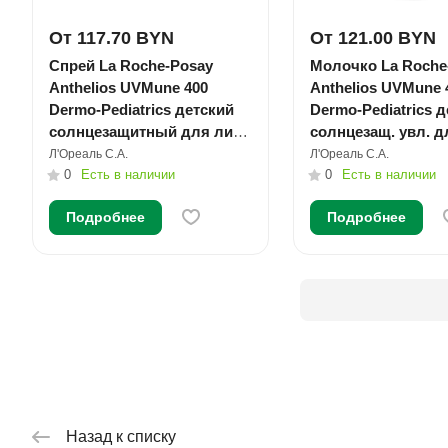
От 117.70 BYN
От 121.00 BYN
Спрей La Roche-Posay
Молочко La Roche
Anthelios UVMune 400
Anthelios UVMune 
Dermo-Pediatrics детский
Dermo-Pediatrics д
солнцезащитный для лица
солнцезащ. увл. д
и тела SPF 50+/PPD27
и тела SPF 50+/PP
Л'Ореаль С.А.
Л'Ореаль С.А.
200мл №1
0
Есть в наличии
250мл №1
0
Есть в наличии
Подробнее
Подробнее
Назад к списку