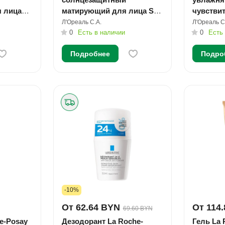
 лица
матирующий для лица SPF
чувстви
мл №1
50+/PPD56 50мл №1
Л'Ореаль С.А.
Л'Ореаль С
0
Есть в наличии
0
Есть
Подробнее
Подро
-10%
От 62.64 BYN
От 114
69.60 BYN
e-Posay
Дезодорант La Roche-
Гель La 