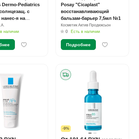
s Dermo-Pediatrics
Posay "Cicaplast"
солнцезащ. с
восстанавливающий
 нанес-я на
бальзам-барьер 7,5мл №1
 кожу SPF 50+
.А.
Косметик Актив Продюксьон
№1
 в наличии
0
Есть в наличии
бнее
Подробнее
-9%