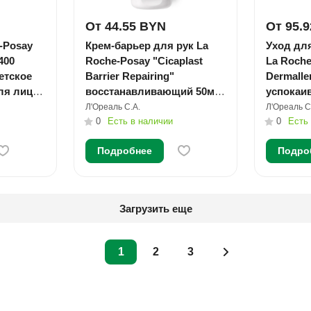
От 44.55 BYN
От 95.
-Posay
Крем-барьер для рук La
Уход для
400
Roche-Posay "Cicaplast
La Roche
етское
Barrier Repairing"
Dermall
ля лица
восстанавливающий 50мл
успокаи
D26
№1
Л'Ореаль С.А.
Л'Ореаль С
0
Есть в наличии
0
Есть
Подробнее
Подро
Загрузить еще
1
2
3