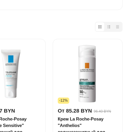
-12%
17 BYN
От 85.28 BYN
96.40 BYN
 Roche-Posay
Крем La Roche-Posay
e Sensitive"
"Anthelios"
яющий для
солнцезащитный для