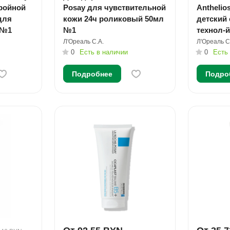
тройной
Posay для чувствительной
Anthelio
для
кожи 24ч роликовый 50мл
детский 
 №1
№1
технол-й
влажную
Л'Ореаль С.А.
Л'Ореаль С
0
Есть в наличии
200мл 
0
Есть
Подробнее
Подро